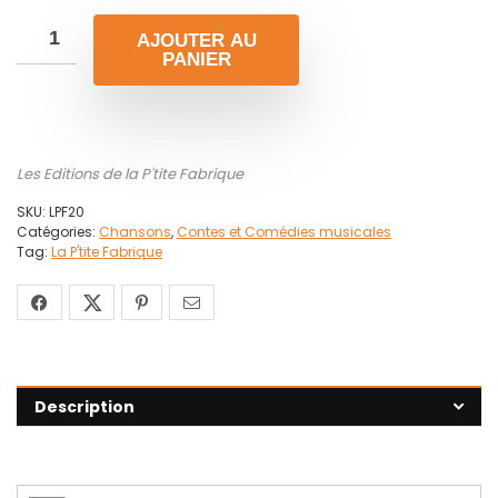
AJOUTER AU
PANIER
Les Editions de la P'tite Fabrique
SKU:
LPF20
Catégories:
Chansons
,
Contes et Comédies musicales
Tag:
La P'tite Fabrique
Description