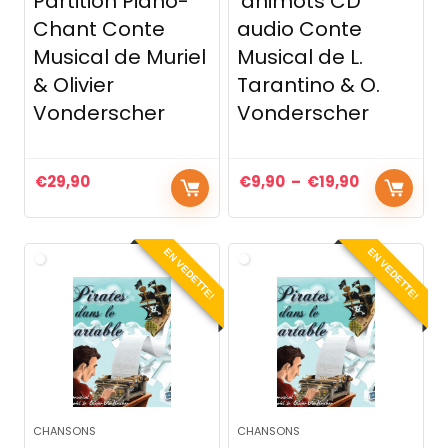
Partition Piano-
‘animots CD
Chant Conte
audio Conte
Musical de Muriel
Musical de L.
& Olivier
Tarantino & O.
Vonderscher
Vonderscher
€
29,90
€
9,90
–
€
19,90
EN VEDETTE!
EN VEDETTE!
CHANSONS
CHANSONS