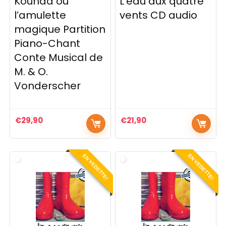
Kounda ou
L’eau aux quatre
l’amulette
vents CD audio
magique Partition
Piano-Chant
Conte Musical de
M. & O.
Vonderscher
€
29,90
€
21,90
EN VEDETTE!
EN VEDETTE!