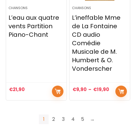
CHANSONS
CHANSONS
L’eau aux quatre
L’ineffable Mme
vents Partition
de La Fontaine
Piano-Chant
CD audio
Comédie
Musicale de M.
Humbert & O.
Vonderscher
€
21,90
€
9,90
–
€
19,90
1
2
3
4
5
→