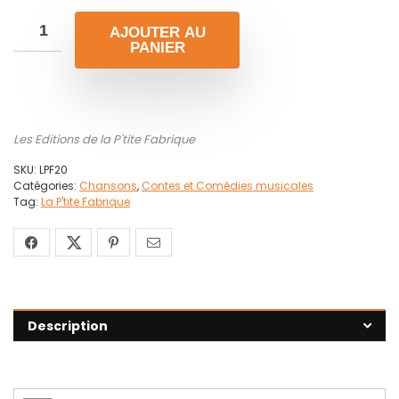
AJOUTER AU
PANIER
Les Editions de la P'tite Fabrique
SKU:
LPF20
Catégories:
Chansons
,
Contes et Comédies musicales
Tag:
La P'tite Fabrique
Description