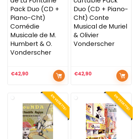
de La Fontaine
cartable Pack
Pack Duo (CD +
Duo (CD + Piano-
Piano-Cht)
Cht) Conte
Comédie
Musical de Muriel
Musicale de M.
& Olivier
Humbert & O.
Vonderscher
Vonderscher
€
42,90
€
42,90
EN VEDETTE!
EN VEDETTE!