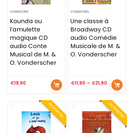
CHANSONS
CHANSONS
Kounda ou
Une classe à
l’amulette
Broadway CD
magique CD
audio Comédie
audio Conte
Musicale de M. &
Musical de M. &
O. Vonderscher
O. Vonderscher
€
19,90
€
11,90
–
€
21,90
EN VEDETTE!
EN VEDETTE!