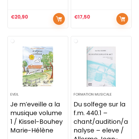
€
20,90
€
17,50
EVEIL
FORMATION MUSICALE
Je m’eveille a la
Du solfege sur la
musique volume
f.m. 440.1 –
1 / Kissel-Bouhey
chant/audition/a
Marie-Hélène
nalyse – eleve /
Allerme Jean-