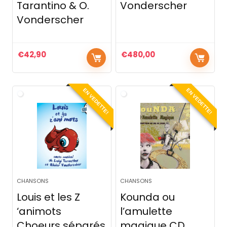
Tarantino & O.
Vonderscher
Vonderscher
€
42,90
€
480,00
EN VEDETTE!
EN VEDETTE!
CHANSONS
CHANSONS
Louis et les Z
Kounda ou
‘animots
l’amulette
Choeurs séparés
magique CD